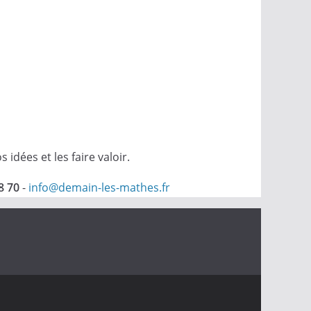
dées et les faire valoir.
8 70
-
info@demain-les-mathes.fr