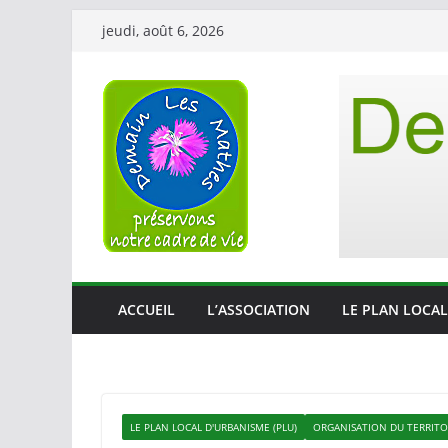
Passer
jeudi, août 6, 2026
au
contenu
ACCUEIL
L’ASSOCIATION
LE PLAN LOCAL
LE PLAN LOCAL D'URBANISME (PLU)
ORGANISATION DU TERRITO